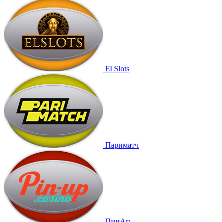
El Slots
Париматч
ПинАп