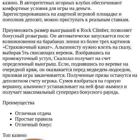
казино. В авторитетных игорных клубах обеспечивают
комфортные условия для игры на деньги.
Зарегистрировавшись на азартной игровой площадке и
пополнив депозит, можно приступать к реальным ставкам.
Приумножить размер выигрышей в Rock Climber, позволяет
бонусный розыгрыш. Он автоматически запускается после
возникновения на барабанах линии из более трех картинок
«Страховочный канат». Альпинисту нужно влезть на скалу,
выбирая 5ть свисающих веревок. Взобравшись на
промежуточный уступ, Скалолаз получает на счет
определенный выигрыш. Если, поднявшись по веревке на
очередной кряж, он оказывается перед медведем-людоедом,
призовая игра заканчивается. Полученные призы останутся на
депозитном счету игрока. Сумев взобраться на горную
вершину, альпинист устанавливает на ней флаг-вымпел и
получает максимальный суперприз бонусного раунда.
Преимущества
Отличная отдача
Простые правила
Отличный бонус
Топ казино