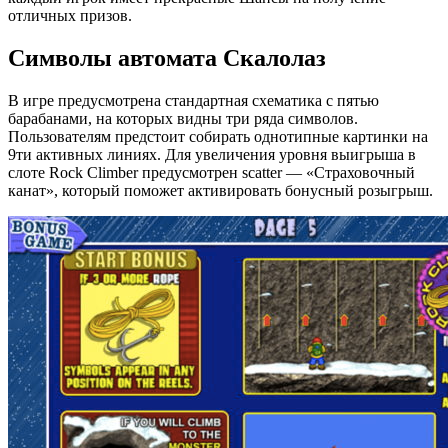
отличных призов.
Символы автомата Скалолаз
В игре предусмотрена стандартная схематика с пятью
барабанами, на которых видны три ряда символов.
Пользователям предстоит собирать однотипные картинки на
9ти активных линиях. Для увеличения уровня выигрыша в
слоте Rock Climber предусмотрен scatter — «Страховочный
канат», который поможет активировать бонусный розыгрыш.