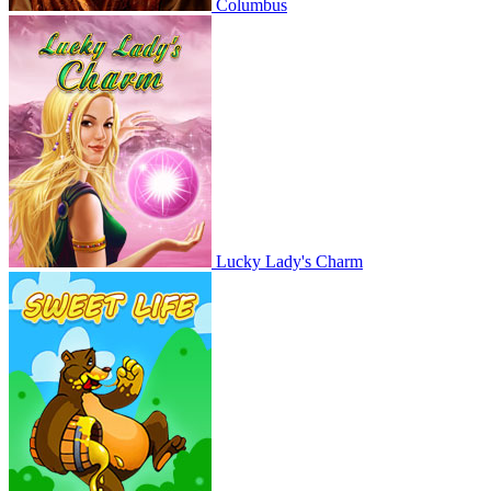
Columbus
Lucky Lady's Charm