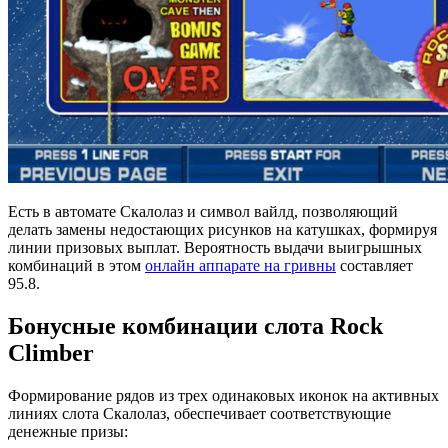
Есть в автомате Скалолаз и символ вайлд, позволяющий
делать замены недостающих рисунков на катушках, формируя
линии призовых выплат. Вероятность выдачи выигрышных
комбинаций в этом
онлайн аппарате на гривны
составляет
95.8.
Бонусные комбинации слота Rock
Climber
Формирование рядов из трех одинаковых иконок на активных
линиях слота Скалолаз, обеспечивает соответствующие
денежные призы: