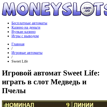
Бесплатные автоматы
Казино на деньги
Вулкан казино
Игры с выводом
Главная
/
Игровые автоматы
/
Sweet Life
Игровой автомат Sweet Life:
играть в слот Медведь и
Пчелы