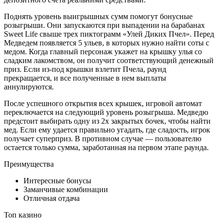
Поднять уровень выигрышных сумм помогут бонусные
розыгрыши. Они запускаются при выпадении на барабанах
Sweet Life свыше трех пиктограмм «Улей Диких Пчел». Перед
Медведем появляется 5 ульев, в которых нужно найти соты с
медом. Когда главный персонаж укажет на крышку улья со
сладким лакомством, он получит соответствующий денежный
приз. Если из-под крышки взлетит Пчела, раунд
прекращается, и все полученные в нем выплаты
аннулируются.
После успешного открытия всех крышек, игровой автомат
переключается на следующий уровень розыгрыша. Медведю
предстоит выбирать одну из 2х закрытых бочек, чтобы найти
мед. Если ему удается правильно угадать, где сладость, игрок
получает суперприз. В противном случае — пользователю
остается только сумма, заработанная на первом этапе раунда.
Преимущества
Интересные бонусы
Заманчивые комбинации
Отличная отдача
Топ казино