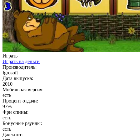
Играть
Играть на деньги
Производитель:
Igrosoft
Дата выпуска:
2010
Мобильная версия:
есть
Процент отдачи:
97%
Фри спины:
есть
Бонусные раунды:
есть
Джекпот: