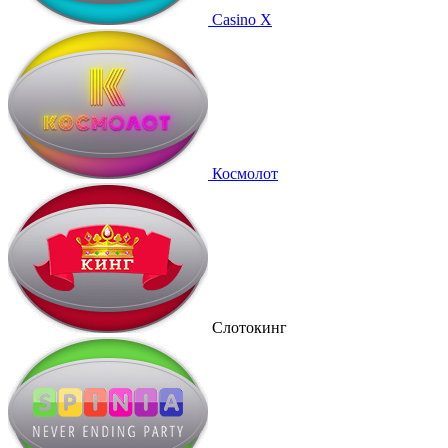
Casino X
Космолот
Слотокинг