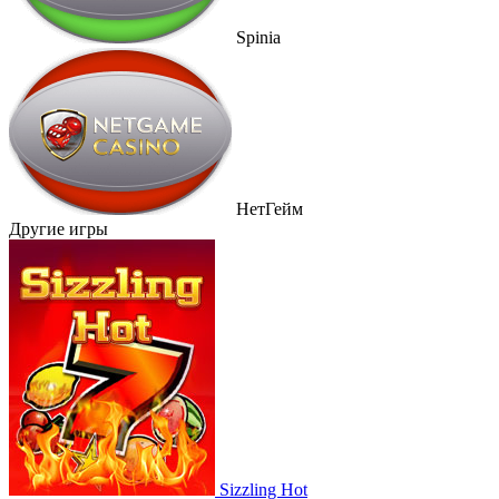
Spinia
НетГейм
Другие игры
Sizzling Hot