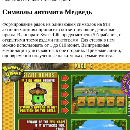
Символы автомата Медведь
Формирование рядов из одинаковых символов на 9ти
активных линиях приносит соответствующие денежные
призы. В аппарате Sweet Life предусмотрено 5 барабанов, с
открытыми тремя рядами пиктограмм. Для ставок в нем
можно использовать от 1 до 810 монет. Выигрышные
комбинации учитываются в обе стороны. Призовые линии,
одновременно полученные на катушках, суммируются.