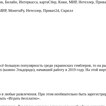
анк, Билайн, Интеркасса, картаСбер, Киви, МИР, Нетеллер, Прив
 МИР, МонетаРу, Нетеллер, Приват24, Скрилл
сё большую популярность среди украинских гемблеров, то на р
ots (казино Эльдорадо), начавший работу в 2019 году. На этой 
о в любые развлечения. При этом необязательно быть зарегистр
рать «Играть бесплатно».