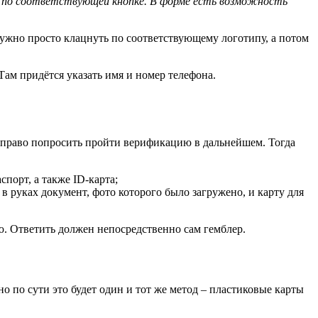
ть по соответствующей кнопке. В форме есть возможность
нужно просто клацнуть по соответствующему логотипу, а потом
Там придётся указать имя и номер телефона.
й право попросить пройти верификацию в дальнейшем. Тогда
порт, а также ID-карта;
в руках документ, фото которого было загружено, и карту для
ю. Ответить должен непосредственно сам гемблер.
но по сути это будет один и тот же метод – пластиковые карты