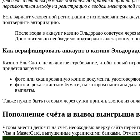
Для игры в платном режиме обязательно придётся пройти рег
переключиться между на регистрацию с вводом электронной п
Есть вариант ускоренной регистрации с использованием аккаун
подтвердить авторизацию.
После входа в аккаунт казино Эльдорадо советуем через 
Дополнительно необходимо подтвердить электронную по
Как верифицировать аккаунт в казино Эльдорад
Казино Ель Слотс не выдвигает требование, чтобы новый игрок
придётся загрузить:
фото или сканированную копию документа, удостоверяюще
фото игрока с листком бумаги, на котором написана дата
выплаты.
Также нужно быть готовым через сутки принять звонок из онла
Пополнение счёта и вывод выигрыша в E
Чтобы внести депозит на счёт, необходимо вверху сайта перейт
Visa и MasterCard, выпущенные украинскими банками. Отметим,