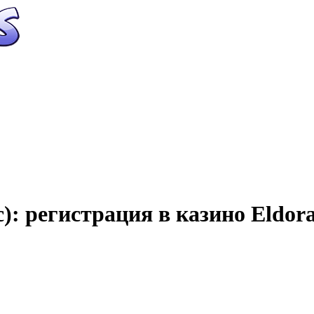
с): регистрация в казино Eldor