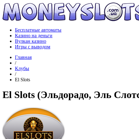
Бесплатные автоматы
Казино на деньги
Вулкан казино
Игры с выводом
Главная
/
Клубы
/
El Slots
El Slots (Эльдорадо, Эль Слот