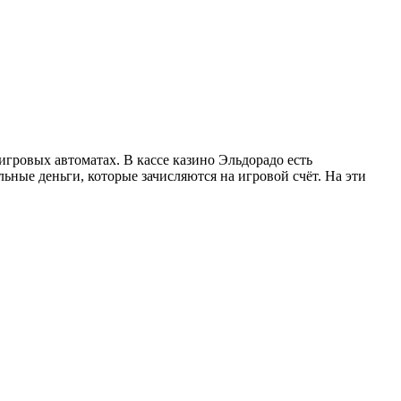
игровых автоматах. В кассе казино Эльдорадо есть
ьные деньги, которые зачисляются на игровой счёт. На эти