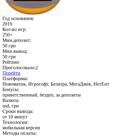
Год основания:
2019
Кол-во игр:
250+
Мин.депозит:
50 грн
Мин.вывод:
50 грн
Рейтинг
Проголосовало:
2
Перейти
Платформы:
Новоматик, Игрософт, Белатра, МегаДжек, НетЕнт
Бонусы:
приветственный, бездеп, за депозиты
Валюта:
usd, грн
Сроки вывода:
от 10 минут
Технологии:
мобильная версия
Методы оплаты: