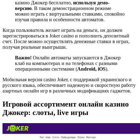
казино Джокер бесплатно,
используя демо-
версию
. В таком демонстрационном режиме
можно играть с виртуальными ставками, спокойно
изучая правила и особенности автоматов.
Когда пользователь желает играть на деньги, он должен
зарегистрироваться в Joker casino и пополнить депозитный
счет. После можно осуществлять денежные ставки в играх,
получая реальные выигрыши.
Важно!
Онлайн автоматы запускаются в Джокер
клаб на компьютерах и на телефонах с разными
операционными системами (
Android, iOS
).
Мобильная версия casino Joker, с поддержкой украинского и
русского языка, обеспечивает надежную и скоростную работу
азартных онлайн игр в различных модификациях гаджетов.
Игровой ассортимент онлайн казино
Джокер: слоты, live игры