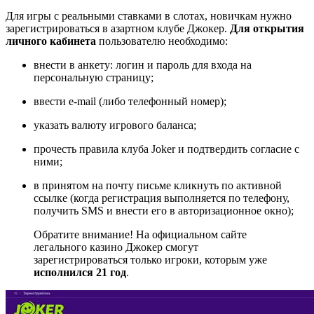
Для игры с реальными ставками в слотах, новичкам нужно
зарегистрироваться в азартном клубе Джокер.
Для открытия
личного кабинета
пользователю необходимо:
внести в анкету: логин и пароль для входа на
персональную страницу;
ввести е-mail (либо телефонный номер);
указать валюту игрового баланса;
прочесть правила клуба Joker и подтвердить согласие с
ними;
в принятом на почту письме кликнуть по активной
ссылке (когда регистрация выполняется по телефону,
получить SMS и внести его в авторизационное окно);
Обратите внимание! На официальном сайте
легального казино Джокер смогут
зарегистрироваться только игроки, которым уже
исполнился 21 год
.