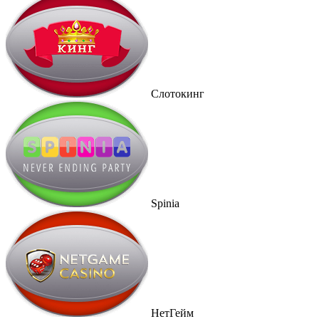
Слотокинг
Spinia
НетГейм