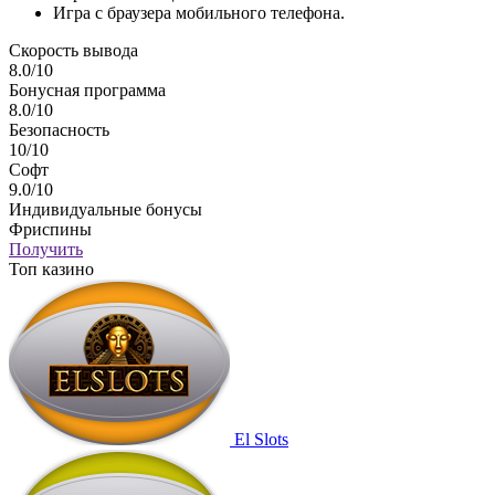
Игра с браузера мобильного телефона.
Скорость вывода
8.0
/10
Бонусная программа
8.0
/10
Безопасность
10
/10
Софт
9.0
/10
Индивидуальные бонусы
Фриспины
Получить
Топ казино
El Slots