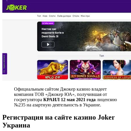
Официальным сайтом Джокер казино владеет
компания TOB «Джокер ЮА», получившая от
госрегулятора
КРАИЛ 12 мая 2021 года
лицензию
№235 на азартную деятельность в Украине.
Регистрация на сайте казино Joker
Украина